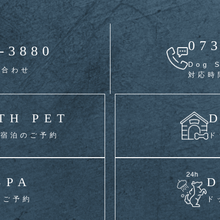
07
-3880
Dog
い合わせ
対応時間
TH PET
に宿泊のご予約
ド
SPA
D
のご予約
ド