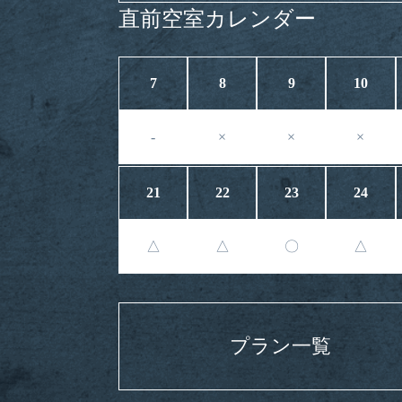
直前空室カレンダー
7
8
9
10
-
×
×
×
21
22
23
24
△
△
〇
△
プラン一覧