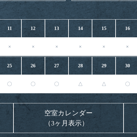
11
12
13
14
15
16
×
×
×
×
×
×
25
26
27
28
29
30
〇
〇
〇
△
△
〇
空室カレンダー
（3ヶ月表示）