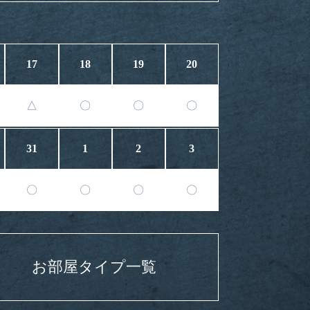
17
18
19
20
△
〇
〇
〇
31
1
2
3
〇
〇
〇
〇
お部屋タイプ一覧