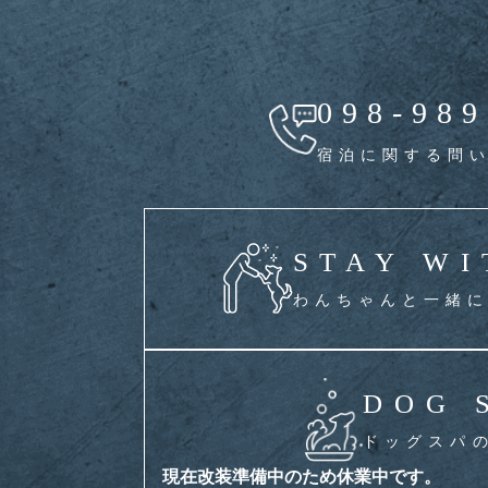
098-989
宿泊に関する問
STAY WI
わんちゃんと一緒
DOG 
ドッグスパ